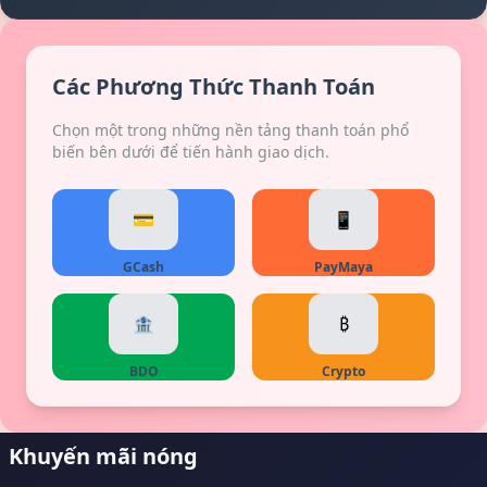
Các Phương Thức Thanh Toán
Chọn một trong những nền tảng thanh toán phổ
biến bên dưới để tiến hành giao dịch.
💳
📱
GCash
PayMaya
🏦
₿
BDO
Crypto
Khuyến mãi nóng