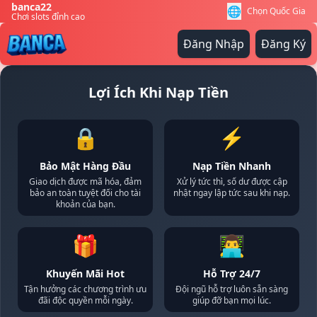
banca22
🌐
Chọn Quốc Gia
Chơi slots đỉnh cao
Đăng Nhập
Đăng Ký
Lợi Ích Khi Nạp Tiền
🔒
⚡
Bảo Mật Hàng Đầu
Nạp Tiền Nhanh
Giao dịch được mã hóa, đảm
Xử lý tức thì, số dư được cập
bảo an toàn tuyệt đối cho tài
nhật ngay lập tức sau khi nạp.
khoản của bạn.
🎁
👨‍💻
Khuyến Mãi Hot
Hỗ Trợ 24/7
Tận hưởng các chương trình ưu
Đội ngũ hỗ trợ luôn sẵn sàng
đãi độc quyền mỗi ngày.
giúp đỡ bạn mọi lúc.