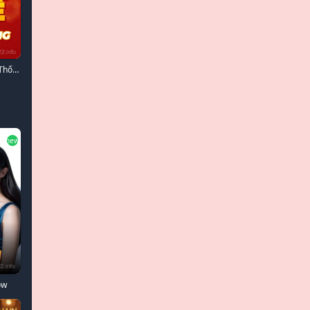
Techplay Lô Đề Truyền Thống
new
ow