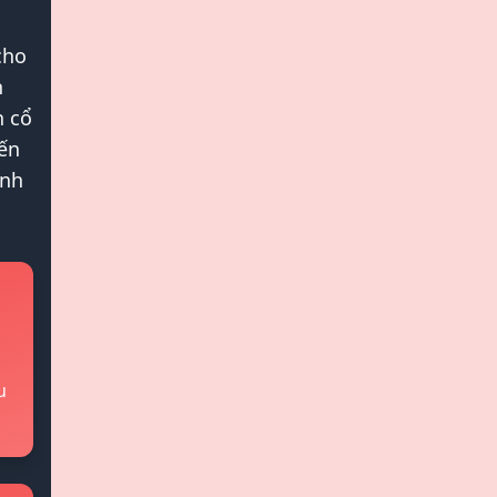
cho
h
h cổ
đến
ính
u