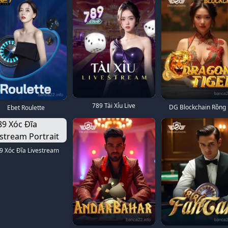
789 Tài Xỉu Live
DG Blockchain Rồng
Ebet Roulette
9 Xóc Đĩa Livestream