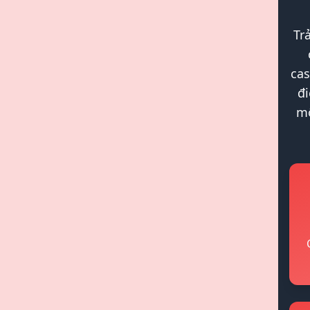
Bùi**
Đặng*
Tr
Vũ** 
Ngô**
cas
Lý** 
đi
Hồ** 
Quách
mộ
La** 
Đinh*
Phan*
Huỳnh
Âu** 
Lâm**
Lý** 
Đoàn*
Chung
Văn**
An** 