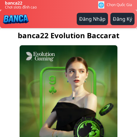
banca22
🌐
Chọn Quốc Gia
Chơi slots đỉnh cao
Đăng Nhập
Đăng Ký
banca22 Evolution Baccarat